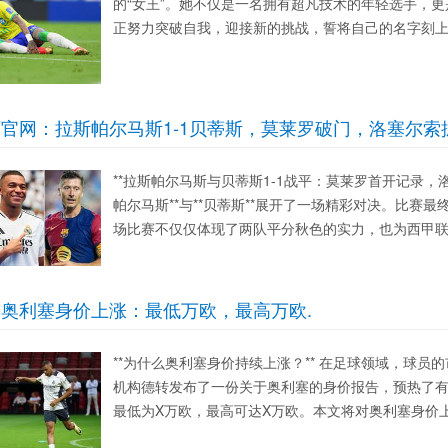
的“女王”。她不仅是一名拥有超凡技术的年轻选手，更
正努力突破自我，迎接新的挑战，誓将自己的名字刻上冠
官网：拉斯帕尔马斯1-1贝蒂斯，莫莱罗破门，洛塞尔索
**拉斯帕尔马斯与贝蒂斯1-1战平：莫莱罗首开记录，
帕尔马斯**与**贝蒂斯**展开了一场精彩对决。比赛
场比赛不仅仅体现了两队平分秋色的实力，也为西甲联赛增
奥利塞身价上涨：最低万欧，最高万欧.
**为什么奥利塞身价持续上涨？** 在足球领域，球
机构德转发布了一份关于奥利塞的身价报告，预热了
最低为X万欧，最高可达X万欧。本文将对奥利塞身价上