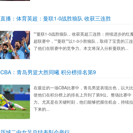
直播：体育英超：曼联1-0战胜狼队 收获三连胜
**曼联1-0战胜狼队，收获英超三连胜：持续进步的红魔** ![曼
超联赛中，**曼联**以1-0小胜狼队，取得了宝贵
了他们在联赛中的竞争力。本文将深入分析曼联的...
CBA：青岛男篮大胜同曦 积分榜排名第9
在最近的一场CBA比赛中，青岛男篮表现出色，以大
使他们在积分榜上的排名上升到了第9位。整场比赛中
力。尤其是在关键时刻，他们能够把握住机会，持续
下来的...
南历城二中女足总结表彰会举行