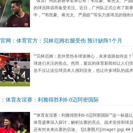
**体育广州队新赛季名单公布：韦世豪、蒋光太、严鼎
的球员阵容而备受关注。近日，广州队正式公布了新
中，**韦世豪、蒋光太、严鼎皓**等实力派球员的领衔
官网：体育官方：贝林厄姆右腿受伤 预计缺阵1个月
**贝林厄姆：意外受伤令球迷揪心，未来道路如何走？
球迷们关注的焦点。然而，最近的体育新闻却让人们倍感
息不仅让这位球员本人感到沮丧，也让许多球队的战术安
：体育友谊赛：利雅得胜利6-0迈阿密国际
**体育友谊赛：利雅得胜利6-0迈阿密国际**这一
体育盛事深入探讨，解析比赛的亮点、战术安排和球
还有对未来比赛的启迪。 ![比赛图片](image1.jpg) ##