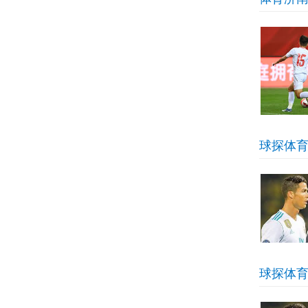
球探体
球探体育