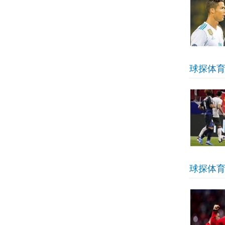
球探体育
球探体育