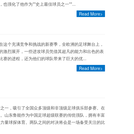
强化了他作为**史上最佳球员之一**...
Read More>
？
* 在这个充满竞争和挑战的新赛季，全欧洲的足球舞台上，
赛的激烈展开，一些进攻球员凭借其超凡的能力和出色的表
比赛的进程，还为他们的球队带来了巨大的优...
Read More>
赛之一，吸引了全国众多顶级和非顶级足球俱乐部参赛。在
人。山东鲁能作为中国足球超级联赛的传统强队，拥有丰富
要力量球探体育。两队之间的对决将会是一场备受关注的比