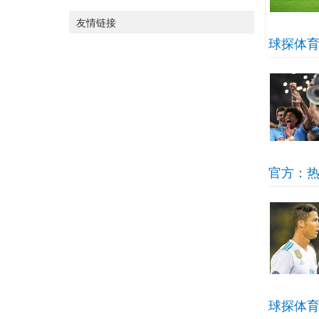
友情链接
球探体育
官方：热
球探体育