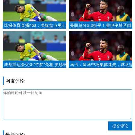
球探体育直播nba：美媒盘点勇士
曼联总分2-2扳平！霍伊伦禁区倒
队史十大最伟大球员排名：库里位
地造点，B费主罚点球命中.
列第一，杜兰特排名第九.
成都世运会火炬”竹梦”亮相 灵感来
马卡：皇马中场集体迷失，球队需
自三星堆青铜大立人像2025-02-
要苏比门迪式中场
27.
网友评论
提交评论
最新评论