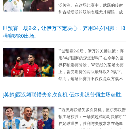
泛关注。在这场比赛中，武磊的传射
和古斯塔沃的双响表现尤其耀眼，成
为球场上不可或缺的焦点。这篇文章
将深入分析这一场比赛，揭示其中的
世预赛一场2-2，让伊万下定决心，弃用34岁国脚：18
关键时刻和球员表现。 在这场备受期
强赛8轮0出场.
待的比赛中，**武磊**...
**世预赛2-2后，伊万的关键决策：弃
用34岁国脚的深远影响** 在今年的世
界杯预选赛阶段，32强战的某场比赛
上，备受期待的两队最终以2-2战平。
然而，这场比赛并不仅仅是双方战术
博弈的焦点，更是一次触发球队教练
战略调整的关键契机。其中，某国家
[英超]西汉姆联错失多次良机 伍尔弗汉普顿主场获胜.
队的主教练伊万因这场比赛，下定决
心弃用队内34岁的资...
**西汉姆联错失多次良机，伍尔弗汉普
顿主场获胜：一场英超精彩对决解析**
在足球世界，胜利与失败常常在毫厘