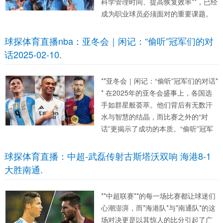
科学管理时间、提高恢复效率**，已经
成为职业球员必须面对的重要课题。
就如同知名球员哈里·凯恩所说：“球员
是必须适应赛程的人；管理好时间我
球探体育直播nba：亚冬会｜闲记：“偷听”冠军们的对
们能休息更久。”这句话为我们揭示了
话2025-02-10.
赛程繁忙下运动员自我管理的重要性...
**亚冬会｜闲记：“偷听”冠军们的对话*
* 在2025年的亚冬会盛事上，各国选
手如群星般荟萃。他们背后有无数汗
水与智慧的结晶，而比赛之外的“对
话”更揭示了成功的本质。“偷听”冠军
们的对话，也许可以为我们揭开那些
不可见的成功法则。 **倾听与分享
球探体育直播：中超-武磊传射古斯塔沃双响 海港8-1
——沟通的力量** 比赛间隙，选手们
大胜南通.
在...
**中超联赛**的每一场比赛都让球迷们
心潮澎湃，而*海港队*与*南通队*的这
场对决更是以其惊人的比分引起了广