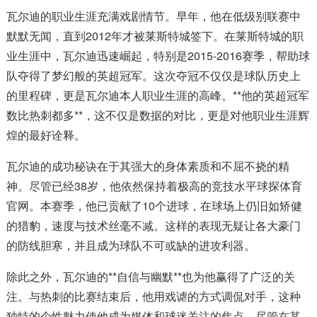
瓦尔迪的职业生涯充满戏剧情节。早年，他在低级别联赛中
默默无闻，直到2012年才被莱斯特城签下。在莱斯特城的职
业生涯中，瓦尔迪迅速崛起，特别是2015-2016赛季，帮助球
队夺得了梦幻般的英超冠军。这次夺冠不仅仅是球队历史上
的里程碑，更是瓦尔迪本人职业生涯的高峰。**他的英超冠军
数比热刺都多**，这不仅是数据的对比，更是对他职业生涯辉
煌的最好诠释。
瓦尔迪的成功秘诀在于其强大的身体素质和不屈不挠的精
神。尽管已经38岁，他依然保持着极高的竞技水平球探体育
官网。本赛季，他已贡献了10个进球，在球场上仍旧如矫健
的猎豹，速度与技术丝毫不减。这样的表现无疑让各大豪门
的防线胆寒，并且成为球队不可或缺的进攻利器。
除此之外，瓦尔迪的**自信与幽默**也为他赢得了广泛的关
注。与热刺的比赛结束后，他用戏谑的方式调侃对手，这种
独特的个性魅力使他成为媒体和球迷关注的焦点。尽管在某