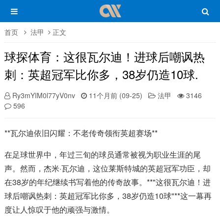
首页
法甲
正文
球探体育：这很瓦尔迪！进球后嘲讽热
刺：英超冠军比你多，38岁仍造10球.
Ry3mYIM0l77yV0nv
11个月前 (09-25)
法甲
3146
596
**瓦尔迪依旧闪耀：不老传奇领衔英超赛场**
在足球世界中，年过三旬的球员通常被视为职业生涯的尾
声。然而，杰米·瓦尔迪，这位莱斯特城的英超冠军功臣，却
在38岁的年纪继续书写着他的传奇故事。**"这很瓦尔迪！进
球后嘲讽热刺：英超冠军比你多，38岁仍造10球"**这一幕再
度让人惊叹于他的顽强与激情。