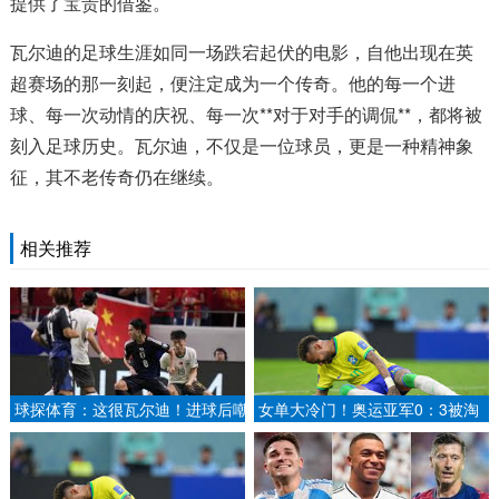
提供了宝贵的借鉴。
瓦尔迪的足球生涯如同一场跌宕起伏的电影，自他出现在英
超赛场的那一刻起，便注定成为一个传奇。他的每一个进
球、每一次动情的庆祝、每一次**对于对手的调侃**，都将被
刻入足球历史。瓦尔迪，不仅是一位球员，更是一种精神象
征，其不老传奇仍在继续。
相关推荐
球探体育：这很瓦尔迪！进球后嘲
女单大冷门！奥运亚军0：3被淘
讽热刺：英超冠军比你多，38岁
汰，仁川冠军赛一轮游，无缘16
仍造10球.
强.