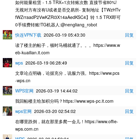
如何能量租赁 - 1.5 TRX=1次转账次数 直接节省80%!
无视对方有没有U或者是否交易所- 复制地址【TWzHTv
fWZrraadP2VwKZRi3X14aAedKSC4】转 1.5 TRX即可
0手续费转账!TG机器人:@nengliang_robot
快连VPN下载
2026-03-19 05:43:30
回复
读了楼主的帖子，顿时马桶就通了。。。https://www.w
eb-kuailian.it.com
wps
2026-03-19 06:28:49
回复
文章论点明确，论据充分，说服力强。https://www.pcs
-wps.cn
WPS官网
2026-03-19 14:44:02
回复
我回帖楼主给加积分吗？https://www.wps-pc.it.com
wps官网
2026-03-20 02:54:02
回复
在哪里跌倒，就在那里多爬一会儿！https://www.offie-
wps.com.cn