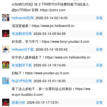
mSzMCUSXj】转 2 TRX即可0手续费转账!TG机器人:
@jzzTRXbot 官网: https://jzztrx.com
helloworld官网
2026-03-14 02:14:03
回复
顶顶更健康！https://www.pc-helloworld.cn
有道翻译官网
2026-03-14 05:54:59
回复
好东西，学习学习！https://www.fanyi-youdao.it.com
helloworld下载
2026-03-14 18:05:42
回复
吹牛的人越来越多了！https://www.cm-helloworlds.cn
有道翻译下载
2026-03-14 19:14:00
回复
好帖子！https://www.youdao-pc.it.com
快连VPN官网
2026-03-15 01:16:50
回复
看了这么多帖子，第一次看到这么经典的！https://ww
w.vpn-kuailian.it.com
能量闪租
2026-03-15 17:19:51
回复