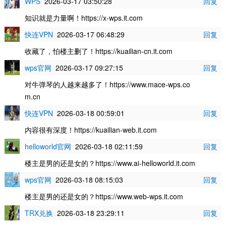
WPS
2026-03-17 03:50:28
回复
知识就是力量啊！https://x-wps.it.com
快连VPN
2026-03-17 06:48:29
回复
收藏了，怕楼主删了！https://kuailian-cn.it.com
wps官网
2026-03-17 09:27:15
回复
对牛弹琴的人越来越多了！https://www.mace-wps.co
m.cn
快连VPN
2026-03-18 00:59:01
回复
内容很有深度！https://kuailian-web.it.com
helloworld官网
2026-03-18 02:11:59
回复
楼主是男的还是女的？https://www.ai-helloworld.it.com
wps官网
2026-03-18 08:15:03
回复
楼主是男的还是女的？https://www.web-wps.it.com
TRX兑换
2026-03-18 23:29:11
回复