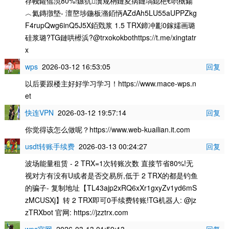
存帴鑺傜渷80%!鏃犺瀵规柟鏈夋病鏈塙鎴栬€呮槸鍚
︿氦鏄撴墍- 澶嶅埗鍦板潃銆怲AZdAh5LU55aUPPZkg
F4rupQwg6inQ5J5X銆戣浆 1.5 TRX鍗冲彲0鎵嬬画璐
硅浆璐?TG鏈哄櫒浜?@trxokokbothttps://t.me/xingtatr
x
wps
2026-03-12 16:53:05
回复
以后要跟楼主好好学习学习！https://www.mace-wps.n
et
快连VPN
2026-03-12 19:57:14
回复
你觉得该怎么做呢？https://www.web-kuailian.it.com
usdt转账手续费
2026-03-13 00:24:27
回复
波场能量租赁 - 2 TRX=1次转账次数 直接节省80%!无
视对方有没有U或者是否交易所,低于 2 TRX的都是钓鱼
的骗子- 复制地址【TL43ajp2xRQ6xXr1gxyZv1yd6mS
zMCUSXj】转 2 TRX即可0手续费转账!TG机器人: @jz
zTRXbot 官网: https://jzztrx.com