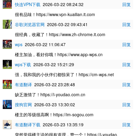
快连VPN下载
2026-03-22 08:24:32
回复
很有品味！https://www.vpn-kuailian.it.com
谷歌浏览器官网
2026-03-22 09:43:41
回复
很经典，收藏了！https://www.zh-chrome.it.com
wps
2026-03-22 11:06:47
回复
楼主加油，看好你哦！https://www.app-wps.cn
wps下载
2026-03-22 15:21:29
回复
强，我和我的小伙伴们都惊呆了！https://cm-wps.net
有道翻译
2026-03-22 23:28:48
回复
缺乏激情了！https://i-youdao.com.cn
搜狗官网
2026-03-23 13:30:02
回复
楼主的等级很高啊！https://im-sogou.com
有道翻译下载
2026-03-23 13:35:19
回复
突然觉得楼主说的很有道理，赞一个！https://i-youdao.