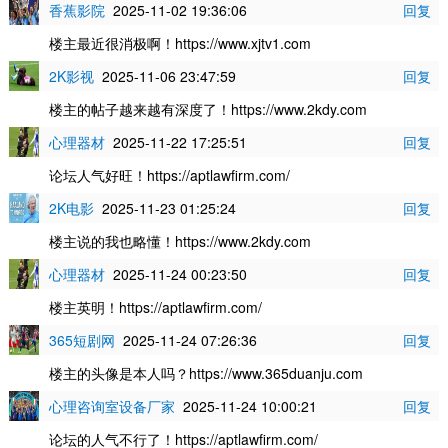
香蕉影院
2025-11-02 19:36:06
回复
楼主最近很消极啊！https://www.xjtv1.com
2K影视
2025-11-06 23:47:59
回复
楼主的帖子越来越有深度了！https://www.2kdy.com
心理器材
2025-11-22 17:25:51
回复
论坛人气好旺！https://aptlawfirm.com/
2K电影
2025-11-23 01:25:24
回复
楼主说的我也略懂！https://www.2kdy.com
心理器材
2025-11-24 00:23:50
回复
楼主英明！https://aptlawfirm.com/
365短剧网
2025-11-24 07:26:36
回复
楼主的头像是本人吗？https://www.365duanju.com
心理咨询室设备厂家
2025-11-24 10:00:21
回复
论坛的人气不行了！https://aptlawfirm.com/