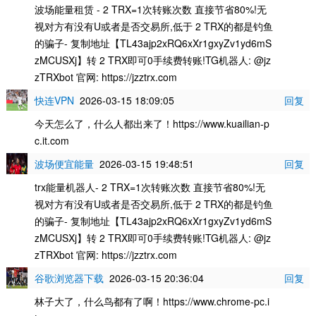
波场能量租赁 - 2 TRX=1次转账次数 直接节省80%!无
视对方有没有U或者是否交易所,低于 2 TRX的都是钓鱼
的骗子- 复制地址【TL43ajp2xRQ6xXr1gxyZv1yd6mS
zMCUSXj】转 2 TRX即可0手续费转账!TG机器人: @jz
zTRXbot 官网: https://jzztrx.com
快连VPN
2026-03-15 18:09:05
回复
今天怎么了，什么人都出来了！https://www.kuailian-p
c.it.com
波场便宜能量
2026-03-15 19:48:51
回复
trx能量机器人- 2 TRX=1次转账次数 直接节省80%!无
视对方有没有U或者是否交易所,低于 2 TRX的都是钓鱼
的骗子- 复制地址【TL43ajp2xRQ6xXr1gxyZv1yd6mS
zMCUSXj】转 2 TRX即可0手续费转账!TG机器人: @jz
zTRXbot 官网: https://jzztrx.com
谷歌浏览器下载
2026-03-15 20:36:04
回复
林子大了，什么鸟都有了啊！https://www.chrome-pc.i