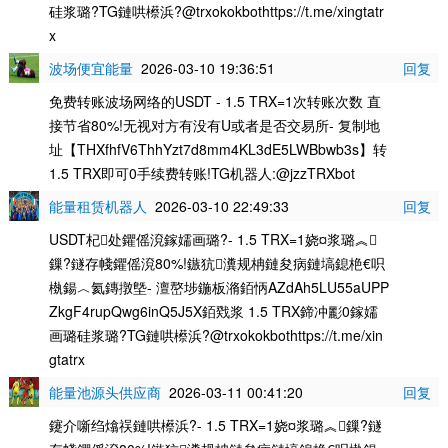
硅浆璐?TG鏈哄櫒浜?@trxokokbothttps://t.me/xingtatr
x
波场便宜能量
2026-03-10 19:36:51
回复
免费转账波场网络的USDT - 1.5 TRX=1次转账次数 直
接节省80%!无视对方有没有U或者是否交易所- 复制地
址【THXfhfV6ThhYzt7d8mm4KL3dE5LWBbwb3s】转
1.5 TRX即可0手续费转账!TG机器人:@jzzTRXbot
能量租赁机器人
2026-03-10 22:49:33
回复
USDT杞处鑺傜渷鎵嬬画璐?- 1.5 TRX=1娆¤浆璐︽
鏁?鐩存帴鑺傜渷80%!鏃犺瀵规柟鏈夋病鏈塙鎴栬€呮
槸鍚︿氦鏄撴墍- 澶嶅埗鍦板潃銆怲AZdAh5LU55aUPP
ZkgF4rupQwg6inQ5J5X銆戣浆 1.5 TRX鍗冲彲0鎵嬬
画璐硅浆璐?TG鏈哄櫒浜?@trxokokbothttps://t.me/xin
gtatrx
能量池源头供应商
2026-03-11 00:41:20
回复
鑳介噺绉熻祦鏈哄櫒浜?- 1.5 TRX=1娆¤浆璐︽鏁?鐩