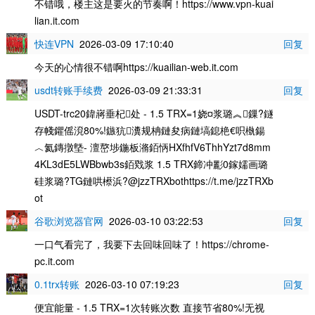
不错哦，楼主这是要火的节奏啊！https://www.vpn-kuai
lian.it.com
快连VPN
2026-03-09 17:10:40
回复
今天的心情很不错啊https://kuailian-web.it.com
usdt转账手续费
2026-03-09 21:33:31
回复
USDT-trc20鍏嶈垂杞处 - 1.5 TRX=1娆¤浆璐︽鏁?鐩
存帴鑺傜渷80%!鏃犺瀵规柟鏈夋病鏈塙鎴栬€呮槸鍚
︿氦鏄撴墍- 澶嶅埗鍦板潃銆怲HXfhfV6ThhYzt7d8mm
4KL3dE5LWBbwb3s銆戣浆 1.5 TRX鍗冲彲0鎵嬬画璐
硅浆璐?TG鏈哄櫒浜?@jzzTRXbothttps://t.me/jzzTRXb
ot
谷歌浏览器官网
2026-03-10 03:22:53
回复
一口气看完了，我要下去回味回味了！https://chrome-
pc.it.com
0.1trx转账
2026-03-10 07:19:23
回复
便宜能量 - 1.5 TRX=1次转账次数 直接节省80%!无视