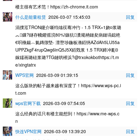
楼主很有艺术范！https://zh-chrome.it.com
什么是能量租赁
2026-03-07 15:45:03
回复
涓撲笟TRON鑳介噺绉熻祦骞冲彴 - 1.5 TRX=1娆¤浆璐
︽鏁?鐩存帴鑺傜渷80%!鏃犺瀵规柟鏈夋病鏈塙鎴栬
€呮槸鍚︿氦鏄撴墍- 澶嶅埗鍦板潃銆怲AZdAh5LU55a
UPPZkgF4rupQwg6inQ5J5X銆戣浆 1.5 TRX鍗冲彲0
鎵嬬画璐硅浆璐?TG鏈哄櫒浜?@trxokokbothttps://t.m
e/xingtatrx
WPS官网
2026-03-09 01:39:15
回复
这么版块的帖子越来越有深度了！https://www.wps-pc.i
t.com
wps官网下载
2026-03-09 07:54:05
回复
这么经典的话只有楼主能想到！https://www.me-wps.c
n
快连VPN官网
2026-03-09 13:39:20
回复