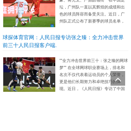
坛，广州队一直以其辉煌的成绩和出
色的球员阵容而备受关注。近日，广
州队正式公布了新赛季的球员名单，
引发了广大球迷的热烈讨论。此次名
单中，**韦世豪、蒋光太、严鼎皓**等
球探体育官网：人民日报专访张之臻：全力冲击世界
实力派球员的领衔出场，成为一大亮
前三十人民日报客户端.
点。这不仅体现了球队对新赛...
**全力冲击世界前三十：张之臻的网球
梦** 在全球网球职业赛场上，排名和
名次不仅代表着运动员的个人荣誉，
更是他们长期努力和卓绝技巧的体
现。近日，《人民日报》专访了中国
男子网球希望之星张之臻，他正全力
以赴地朝着**冲击世界前三十**的目标
足坛消息：德国杯足球赛 斯图加特打进半决赛.
迈进。让我们深入了解这位网坛新
星，以及他在追梦道路上的不懈...
**足坛消息：德国杯足球赛 斯图加特
打进半决赛**球探体育官网 在德国杯