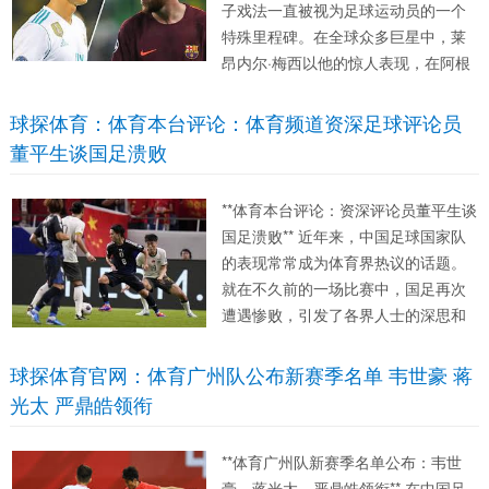
子戏法一直被视为足球运动员的一个
特殊里程碑。在全球众多巨星中，莱
昂内尔·梅西以他的惊人表现，在阿根
廷国家队上演了十次帽子戏法，令人
叹为观止。这不仅展示了他对于*足球
球探体育：体育本台评论：体育频道资深足球评论员
技艺的精湛掌控*，也强化了他作为**
董平生谈国足溃败
史上最佳球员之一**...
**体育本台评论：资深评论员董平生谈
国足溃败** 近年来，中国足球国家队
的表现常常成为体育界热议的话题。
就在不久前的一场比赛中，国足再次
遭遇惨败，引发了各界人士的深思和
讨论。**体育频道的资深足球评论员董
平生认为，这次溃败不仅仅是一场比
球探体育官网：体育广州队公布新赛季名单 韦世豪 蒋
赛结果，更是中国足球体制和培养模
光太 严鼎皓领衔
式的缩影。** ![...
**体育广州队新赛季名单公布：韦世
豪、蒋光太、严鼎皓领衔** 在中国足