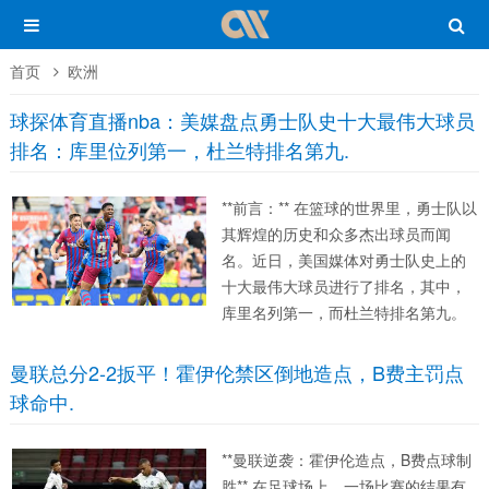
首页
欧洲
球探体育直播nba：美媒盘点勇士队史十大最伟大球员
排名：库里位列第一，杜兰特排名第九.
**前言：** 在篮球的世界里，勇士队以
其辉煌的历史和众多杰出球员而闻
名。近日，美国媒体对勇士队史上的
十大最伟大球员进行了排名，其中，
库里名列第一，而杜兰特排名第九。
这一排名引发了广泛的关注和讨论。
那么，这些球员究竟凭借什么成为了
曼联总分2-2扳平！霍伊伦禁区倒地造点，B费主罚点
勇士队史上的传奇？让我们一同探讨
球命中.
这一话题，揭示这些球员在勇士队史
上的影...
**曼联逆袭：霍伊伦造点，B费点球制
胜** 在足球场上，一场比赛的结果有