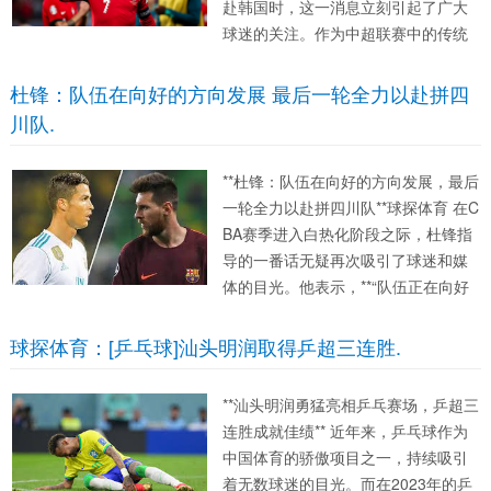
赴韩国时，这一消息立刻引起了广大
球迷的关注。作为中超联赛中的传统
强队，泰山队的一举一动总是备受瞩
目。此次比赛之旅，尽管核心球员郑
杜锋：队伍在向好的方向发展 最后一轮全力以赴拼四
铮和李源一缺席，但球队仍然信心满
川队.
满。在这篇文章中，我们将探讨泰山...
**杜锋：队伍在向好的方向发展，最后
一轮全力以赴拼四川队**球探体育 在C
BA赛季进入白热化阶段之际，杜锋指
导的一番话无疑再次吸引了球迷和媒
体的目光。他表示，**“队伍正在向好
的方向发展，接下来的最后一轮也将
全力以赴对阵四川队”**。这一表态看
球探体育：[乒乓球]汕头明润取得乒超三连胜.
似平实，却蕴含深意：体育竞技中，
没有捷径可循，只有...
**汕头明润勇猛亮相乒乓赛场，乒超三
连胜成就佳绩** 近年来，乒乓球作为
中国体育的骄傲项目之一，持续吸引
着无数球迷的目光。而在2023年的乒