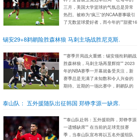
三月，美国大学篮球的气氛总是异常
热烈。被称为“疯三”的NCAA赛事吸引
了无数篮球爱好者，而今年的**甜蜜16
强**更是充满了戏剧性。随着比赛的推
进，四大赛区的1号种子全部顺利晋
锡安29+8鹈鹕险胜森林狼 马刺主场战胜尼克斯.
级，而令人意想不到的却是卫冕冠军
的提前出局。...
**赛季开局战火重燃：锡安领衔鹈鹕战
胜森林狼，马刺主场再显辉煌** 2023
年的NBA赛季一开幕就备受关注，新
赛季总是充满了未知数和令人兴奋的
期待。近期的一场比赛中，鹈鹕队的
年轻领袖锡安·威廉森以29分、8个篮
板的优异表现帮助球队险胜顽强的森
泰山队： 五外援随队出征韩国 郑铮李源一缺席.
林狼，而马刺队则在主场迎战尼克
斯，以一场胜利在西部崭...
**泰山队赴韩：五外援助阵，郑铮李源
一遗憾缺席** 在当前的足球竞技赛
季，当泰山队宣布将以五名外援组队