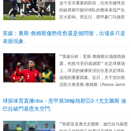
这个至关重要的阶段，任何关键球员
的缺席都可能对球队的整体表现产生
巨大影响。而近日，西甲豪门马德里
竞技便遭遇了一记“晴天霹雳”：**球队
核心之一卡拉斯科因纪律问题被欧足
英媒：裏斯-詹姆斯傷勢痊愈還是個問號，出場多只是
联处以3场停赛的处罚**，这让他铁定
表面現象.
无缘即将对阵曼联的...
**英媒分析：里斯-詹姆斯出场隐情揭
露，伤愈与否仍成谜团** 在足球赛场
上，球员的健康状况往往是决定球队
战绩的重要因素。近日，关于切尔西
后防大将里斯-詹姆斯（Reece Jame
s）的健康状况和实际比赛状态的问
题，引发了媒体和球迷的广泛关注。
球探体育直播nba：意甲第36輪熱那亞2-1尤文圖斯 迪
一些英媒表示，尽管詹姆斯的出场数
巴拉破門基恩失空門.
据看似常规，但他...
**热那亚逆袭尤文图斯：迪巴拉与基恩
的命运交响曲** 如果说足球场上的每