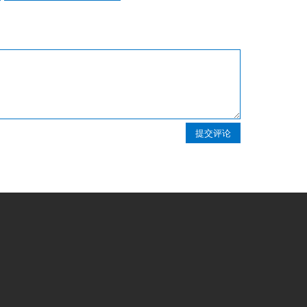
人
球队需要苏比门迪式中场
提交评论