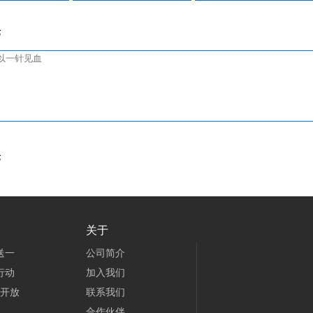
史十大最伟大球员
禁区倒地造点，B费主罚点
灵感来自三星堆青铜大立
里位列第一，杜兰
球命中.
像2025-02-27.
论
.
论
关于
送一
公司简介
行动
加入我们
n开放
联系我们
合作伙伴