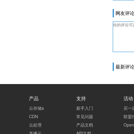
点勇士队
排名：库
网友评
特排名第九
最新评
产品
支持
活动
云存储a
新手入门
买一
CDN
常见问题
联盟
云处理
产品文档
Ope
直播云
API文档