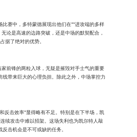
比赛中，多特蒙德展现出他们在**进攻端的多样
，无论是高速的边路突破，还是中场的默契配合，
中占据了绝对的优势。
当家前锋的两粒入球，无疑是摧毁对手士气的重要
防线带来巨大的心理负担。除此之外，中场掌控力
和反击效率*显得略有不足。特别是在下半场，凯
德的连续攻击中难以招架。这场失利也为凯尔特人敲
找反击机会是不可或缺的任务。