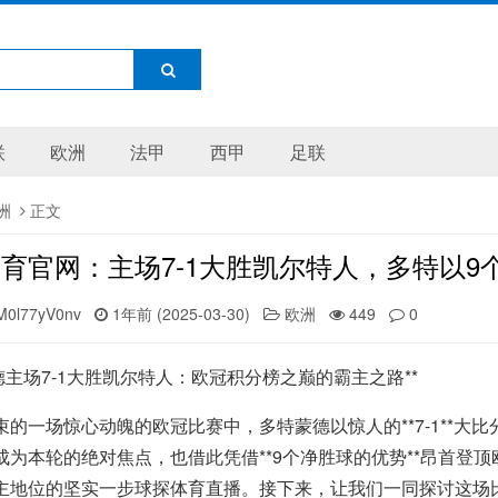
联
欧洲
法甲
西甲
足联
洲
正文
育官网：主场7-1大胜凯尔特人，多特以
M0l77yV0nv
1年前 (2025-03-30)
欧洲
449
0
德主场7-1大胜凯尔特人：欧冠积分榜之巅的霸主之路**
束的一场惊心动魄的欧冠比赛中，多特蒙德以惊人的**7-1**
成为本轮的绝对焦点，也借此凭借**9个净胜球的优势**昂首登
主地位的坚实一步球探体育直播。接下来，让我们一同探讨这场