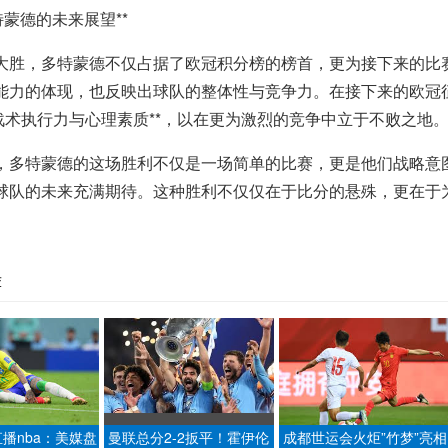
多特蒙德的未来展望**
大胜，多特蒙德不仅占据了欧冠积分榜的榜首，更为接下来的比赛奠
能力的体现，也反映出球队的整体性与竞争力。在接下来的欧冠
技战术执行力与心理素质**，以在更为激烈的竞争中立于不败之地
，多特蒙德的这场胜利不仅是一场简单的比赛，更是他们战略意
球队的未来充满期待。这种胜利不仅仅在于比分的悬殊，更在于为
荐
播nba：美媒盘
曼联总分2-2扳平！霍伊伦
成都世运会火炬”竹梦”亮相