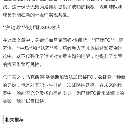
跟。这一例子无疑为洛佩斯提供了成功的模板，表明球队和
球员都能在新的环境中实现共赢。
**关键词**的使用和SEO效应
在这篇文章中，关键词如马克西姆-洛佩斯、**巴黎FC**、萨
索洛、**中场**和**法乙**等，巧妙融入了具体描述和案例讨
论中。这不仅强化了读者对文章主题的理解，也提升了文章
的搜索引擎可见性。
总而言之，马克西姆-洛佩斯加盟法乙巴黎FC，象征着一种新
的开始，也是对其职业生涯的一次战略性选择。在未来的比
赛中，他能否充分发挥自己的实力，为巴黎FC带来战绩上的
突破，我们拭目以待。
相关推荐