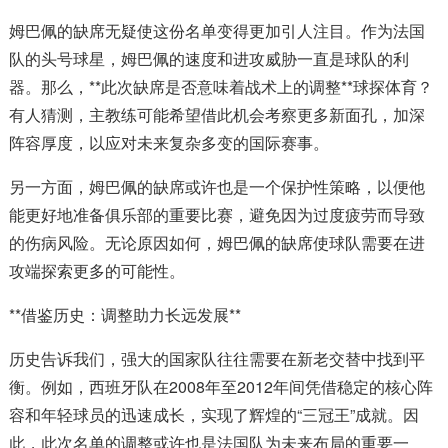
姆巴佩的缺席无疑使这份名单变得更加引人注目。作为法国
队的头号球星，姆巴佩的速度和进攻威胁一直是球队的利
器。那么，**此次缺席是否意味着战术上的调整**球探体育？
有人猜测，主教练可能希望借此机会考察更多新面孔，加深
阵容厚度，以应对未来复杂多变的国际赛事。
另一方面，姆巴佩的缺席或许也是一个保护性策略，以便他
能更好地准备俱乐部的重要比赛，避免因为过度疲劳而导致
的伤病风险。无论原因如何，姆巴佩的缺席使球队需要在进
攻端探索更多的可能性。
**借鉴历史：调整助力长远发展**
历史告诉我们，强大的国家队往往需要在新老交替中找到平
衡。例如，西班牙队在2008年至2012年间凭借稳定的核心阵
容和年轻球员的迅速成长，实现了辉煌的“三冠王”成就。因
此，此次名单的调整或许也是法国队为未来布局的重要一