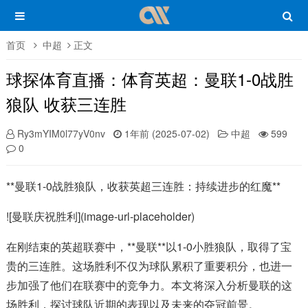
首页
中超
正文
球探体育直播：体育英超：曼联1-0战胜
狼队 收获三连胜
Ry3mYIM0l77yV0nv
1年前 (2025-07-02)
中超
599
0
**曼联1-0战胜狼队，收获英超三连胜：持续进步的红魔**
![曼联庆祝胜利](image-url-placeholder)
在刚结束的英超联赛中，**曼联**以1-0小胜狼队，取得了宝
贵的三连胜。这场胜利不仅为球队累积了重要积分，也进一
步加强了他们在联赛中的竞争力。本文将深入分析曼联的这
场胜利，探讨球队近期的表现以及未来的夺冠前景。