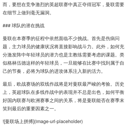
而，要想在竞争激烈的英超联赛中真正夺得冠军，曼联需要
在细节上做到毫无漏洞。
### 球队的潜在挑战
曼联在本赛季的征程中依然面临不少挑战。首先是伤病问
题，主力球员的健康状况将直接影响战斗力。此外，如何充
分激发阵中年轻球员的潜力也是主教练需要考虑的课题。类
似格林伍德这样的年轻球员，一旦能够在比赛中找到属于自
己的节奏，必将为球队的进攻体系注入新的活力。
最后，欧战赛场的双线作战将是对曼联最严峻的考验。历史
上，英超球队在多线作战中的表现并不总是出色，如何平衡
好国内联赛与欧洲赛事之间的关系，将是曼联能否在赛季末
笑到最后的重要因素之一。
![曼联场上拼搏](image-url-placeholder)