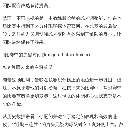
团队配合依然有待提高。
然而，不可忽视的是，主教练滕哈赫的战术调整能力也在本
场比赛中得到了充分体现球探体育官网。在比赛的最后阶
段，及时的人员调动和战术变阵有效遏制了狼队的反扑，让
团队最终保住了胜果。
![比赛中的关键时刻](image-url-placeholder)
### 曼联未来的夺冠前景
随着这场胜利，曼联在联赛积分榜上的地位进一步巩固，但
这并不意味着他们可以松懈。在接下来的比赛中，常规赛季
的比赛节奏将更加紧凑，这对球队的体能和心理状态都是不
小的考验。
从历史数据来看，夺冠的关键在于稳定的表现和高效的进
攻。**近期三连胜**的势头无疑为球队树立了良好的士气。然