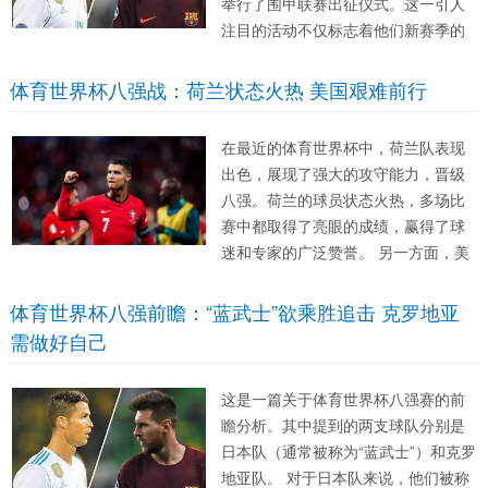
举行了围甲联赛出征仪式。这一引人
注目的活动不仅标志着他们新赛季的
正式启航，更表达了全队上下为实现
新目标而蓄力出击的坚定信心。 ![围棋
体育世界杯八强战：荷兰状态火热 美国艰难前行
比赛](https://example.co...
在最近的体育世界杯中，荷兰队表现
出色，展现了强大的攻守能力，晋级
八强。荷兰的球员状态火热，多场比
赛中都取得了亮眼的成绩，赢得了球
迷和专家的广泛赞誉。 另一方面，美
国队在本次世界杯中的表现相对较为
艰难。虽然他们也成功晋级八强，但
体育世界杯八强前瞻：“蓝武士”欲乘胜追击 克罗地亚
一路走来遇到了不少挑战，不少比赛
需做好自己
都在激烈的竞争中险胜对手球探体育
直播...
这是一篇关于体育世界杯八强赛的前
瞻分析。其中提到的两支球队分别是
日本队（通常被称为“蓝武士”）和克罗
地亚队。 对于日本队来说，他们被称