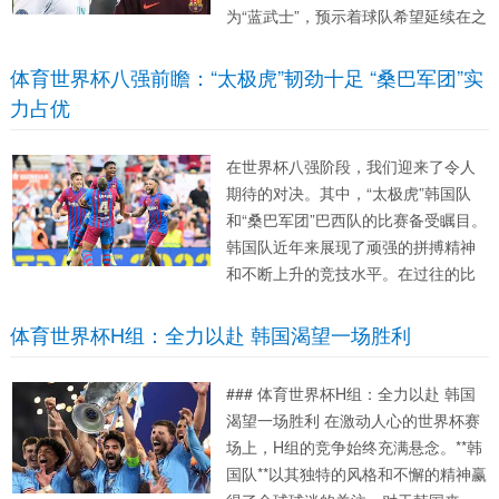
为“蓝武士”，预示着球队希望延续在之
前比赛中的良好表现，继续在八强赛
中取得胜利。日本队近年来在国际赛
体育世界杯八强前瞻：“太极虎”韧劲十足 “桑巴军团”实
场上的表现越来越稳健，他们的技术
力占优
水平和团队协作能力都得到了极...
在世界杯八强阶段，我们迎来了令人
期待的对决。其中，“太极虎”韩国队
和“桑巴军团”巴西队的比赛备受瞩目。
韩国队近年来展现了顽强的拼搏精神
和不断上升的竞技水平。在过往的比
赛中，韩国队通常以其卓越的防守能
力和快速反击战术闻名，他们的进取
体育世界杯H组：全力以赴 韩国渴望一场胜利
精神往往让对手感到压力。 另一方
面，巴西队凭借其丰富的世界杯经验...
### 体育世界杯H组：全力以赴 韩国
渴望一场胜利 在激动人心的世界杯赛
场上，H组的竞争始终充满悬念。**韩
国队**以其独特的风格和不懈的精神赢