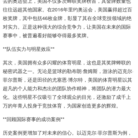
去的奥运会上，美国不仅多次蝉联奖牌榜首，其金牌数量也
往往远超其他国家。在2016年里约奥运会，美国赢得超过百
枚奖牌，其中包括46枚金牌，彰显了其在全球竞技领域的绝
对实力。正是这种强大的综合竞争力，让美国在未来的国际
赛事中，被普遍看好能够夺得最多奖牌。
**队伍实力与明星效应**
其次，美国拥有众多闪耀的体育明星，这也是其奖牌蝉联的
秘密武器之一。无论是篮球的勒布朗·詹姆斯，游泳的迈克尔·
菲尔普斯，还是田径的尤塞恩·博尔特，美国的体育明星以其
超凡的个人能力和杰出的团队协作精神，将团队的潜力最大
化。这些明星不仅吸引了全球观众的目光，还激励了成千上
万的年青人投身于竞技体育，为国家创造更多的辉煌。
**回顾国际赛事的成功案例**
历史案例更增加了对未来的信心。以迈克尔·菲尔普斯为例，