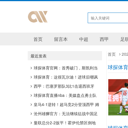
首页
留言本
中超
西甲
足
首页
20
最近发表
球探体
球探体育官网：首秀破门，斯凯利当
选与阿尔巴尼亚一役英格兰队内最佳球
球探体育：这很瓦尔迪！进球后嘲讽
员.
热刺：英超冠军比你多，38岁仍造10
西甲：巴塞罗那队3比1击退西班牙
球.
人.
球探体育直播nba：美媒盘点勇士队
史十大最伟大球员排名：库里位列第
皇马4-1逆转！超马竞2分登顶西甲 姆
一，杜兰特排名第九.
巴佩双响创纪录 罗德里戈传射.
沧州雄狮官方：无法继续征战中国足
球职业联赛.
曼联总分2-2扳平！霍伊伦禁区倒地
球探体