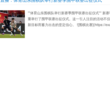
**体育山东围棋队举行新赛季围甲联赛出征仪式** 新
重举行了围甲联赛出征仪式。这一引人注目的活动不
新目标而蓄力出击的坚定信心。 ![围棋比赛](https://examp